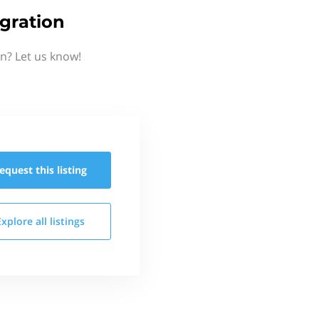
gration
n? Let us know!
equest this
listing
Explore all
listings