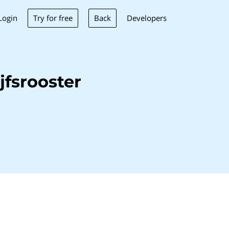
Try for free
Back
Login
Developers
fsrooster