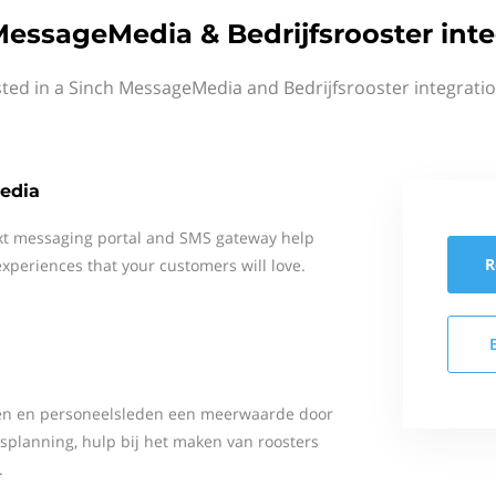
MessageMedia & Bedrijfsrooster inte
sted in a Sinch MessageMedia and Bedrijfsrooster integratio
edia
xt messaging portal and SMS gateway help
R
xperiences that your customers will love.
jven en personeelsleden een meerwaarde door
lsplanning, hulp bij het maken van roosters
.